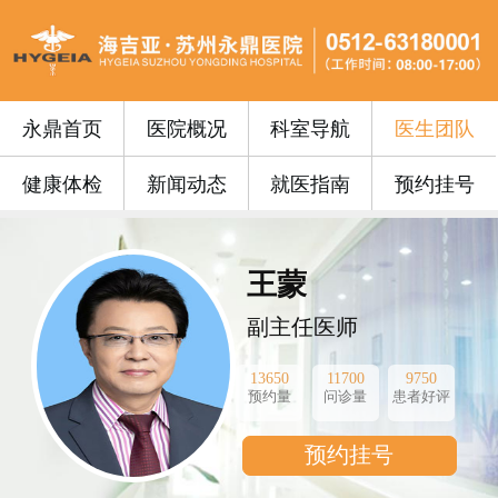
永鼎首页
医院概况
科室导航
医生团队
健康体检
新闻动态
就医指南
预约挂号
王蒙
副主任医师
13650
11700
9750
预约量
问诊量
患者好评
预约挂号