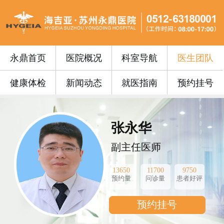
永鼎首页
医院概况
科室导航
医生团队
健康体检
新闻动态
就医指南
预约挂号
张永华
副主任医师
13650
11700
9750
预约量
问诊量
患者好评
预约挂号