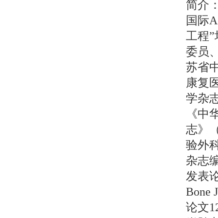
简介
国际A
工程
委员
苏省
康复
学杂
《中
志》
验外
杂志
发表论
Bone
论文