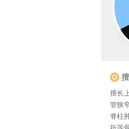
擅长
管狭
脊柱
折等