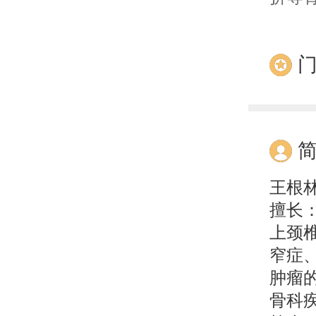
王根
擅长
上颈
窄症
肿瘤
骨科