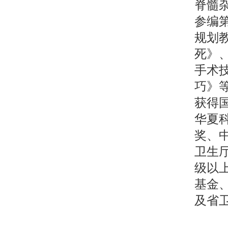
脊髓
参编
规划教
死》
手术
巧》等
获得
华夏
奖、
卫生
级以
基金
及省