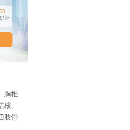
50
好评
、胸椎
结核、
四肢骨