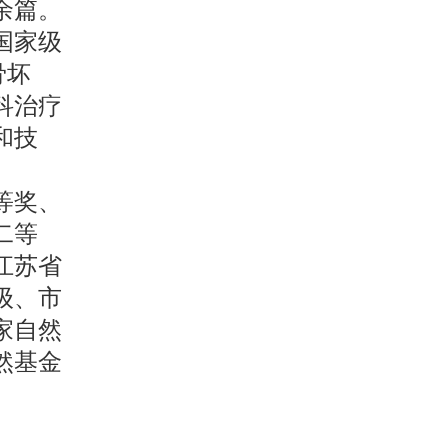
余篇。
国家级
骨坏
科治疗
和技
等奖、
二等
江苏省
级、市
家自然
然基金