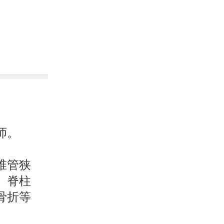
师。
椎管狭
、脊柱
骨折等