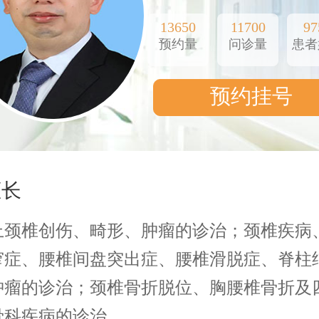
13650
11700
97
预约量
问诊量
患者
预约挂号
擅长
上颈椎创伤、畸形、肿瘤的诊治；颈椎疾病
窄症、腰椎间盘突出症、腰椎滑脱症、脊柱
肿瘤的诊治；颈椎骨折脱位、胸腰椎骨折及
骨科疾病的诊治。