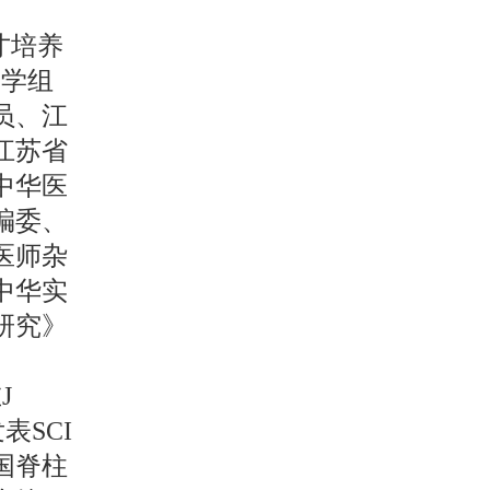
人才培养
复学组
员、江
江苏省
中华医
编委、
医师杂
中华实
研究》
J
发表SCI
国脊柱